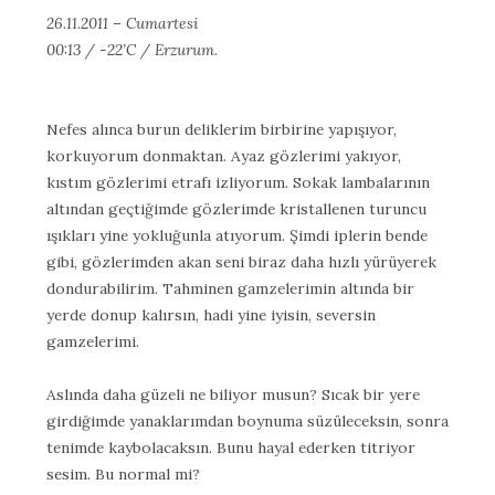
26.11.2011 – Cumartesi
00:13 / -22’C / Erzurum.
Nefes alınca burun deliklerim birbirine yapışıyor,
korkuyorum donmaktan. Ayaz gözlerimi yakıyor,
kıstım gözlerimi etrafı izliyorum. Sokak lambalarının
altından geçtiğimde gözlerimde kristallenen turuncu
ışıkları yine yokluğunla atıyorum. Şimdi iplerin bende
gibi, gözlerimden akan seni biraz daha hızlı yürüyerek
dondurabilirim. Tahminen gamzelerimin altında bir
yerde donup kalırsın, hadi yine iyisin, seversin
gamzelerimi.
Aslında daha güzeli ne biliyor musun? Sıcak bir yere
girdiğimde yanaklarımdan boynuma süzüleceksin, sonra
tenimde kaybolacaksın. Bunu hayal ederken titriyor
sesim. Bu normal mi?