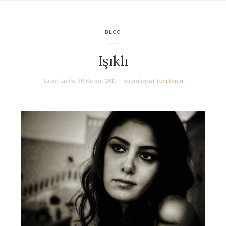
BLOG
Işıklı
Yayın tarihi
30 Kasım 2011
yayınlayan
Yönetmen