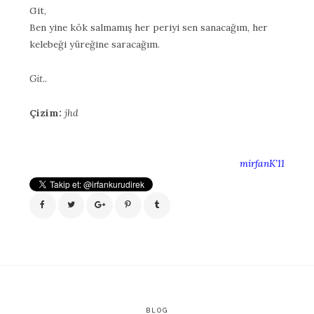
Git,
Ben yine kök salmamış her periyi sen sanacağım, her
kelebeği yüreğine saracağım.
Git..
Çizim:
jhd
mirfanK’11
BLOG