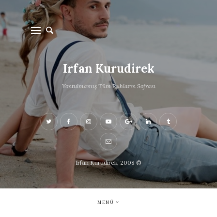
Irfan Kurudirek
Yontulmamış Tüm Ruhların Sofrası
Irfan Kurudirek, 2008 ©
MENÜ