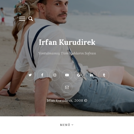
Irfan Kurudirek
Yontulmamış Tüm Ruhların Sofrası
Irfan Kurudirek, 2008 ©
MENÜ