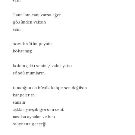
seni.
Tanrı’nın canı varsa eğer
gözünden yaksın
seni.
bozuk sütün peyniri
kokarmış;
kokun çıktı senin / vakit yatsı
söndü mumların.
tanıdığım en büyük kahpe sen değilsin
kahpeler in-
sansın
aşklar yavşak görsün seni.
nasılsa aynalar ve ben
biliyoruz gerçeği.