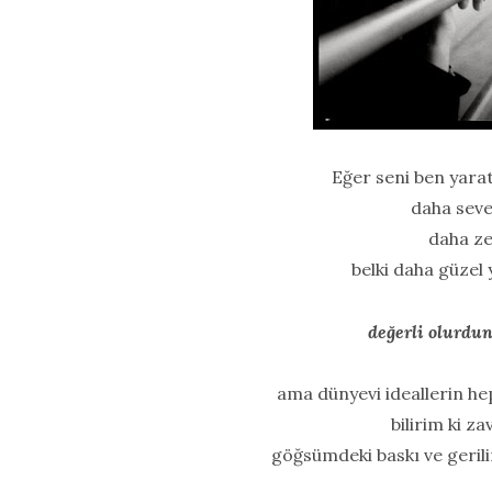
Eğer seni ben yara
daha sev
daha ze
belki daha güzel
değerli olurdu
ama dünyevi ideallerin hep 
bilirim ki za
göğsümdeki baskı ve gerili