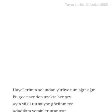
Yayın tarihi
12 Aralık 2008
Hayallerimin solundan yürüyorum ağır ağır
Bu gece senden uzakta her şey
Ayın yüzü tutmuyor görünmeye
Adadığım yeminler utanıyor