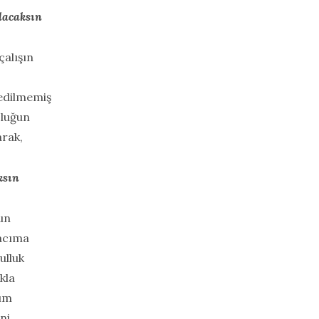
lacaksın
alışın
 edilmemiş
zluğun
arak,
ksın
un
acıma
sulluk
kla
um
ni