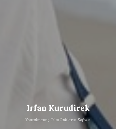
Irfan Kurudirek
Yontulmamış Tüm Ruhların Sofrası