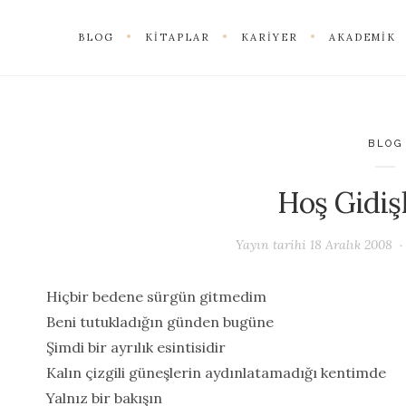
BLOG
KITAPLAR
KARIYER
AKADEMIK
BLOG
Hoş Gidişl
Yayın tarihi
18 Aralık 2008
Hiçbir bedene sürgün gitmedim
Beni tutukladığın günden bugüne
Şimdi bir ayrılık esintisidir
Kalın çizgili güneşlerin aydınlatamadığı kentimde
Yalnız bir bakışın