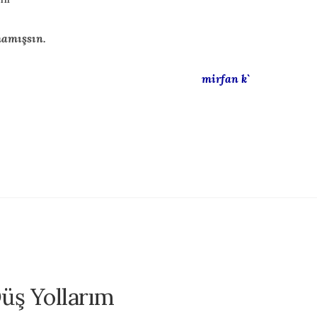
mamışsın.
mirfan k`
üş Yollarım