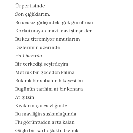
Ürpertisinde
Son çığlıklarım.
Bu sessiz gidişindeki gök gürültüsü
Korkutmayan mavi mavi şimşekler
Bu kez titremiyor umutlarım
Dizlerimin üzerinde
Hali hazırda
Bir terkedişi seyirdeyim
Metruk bir geceden kalma
Bulanık bir sabahın hikayesi bu
Bugünün tarihini at bir kenara
At gitsin
Kıyıların çaresizliğinde
Bu maviliğin suskunluğunda
Flu görüntüden arta kalan
Güçlü bir sarhoşluktu bizimki