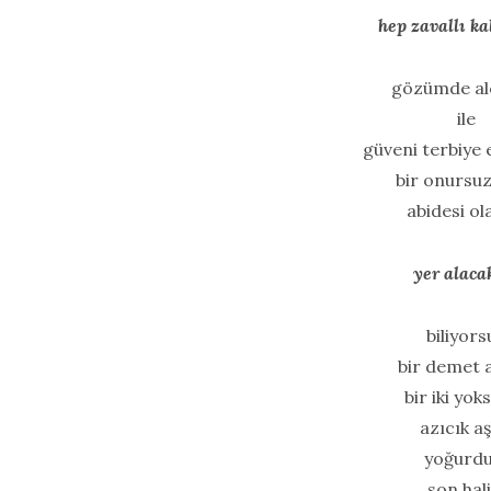
hep zavallı ka
gözümde alç
ile
güveni terbiye
bir onursu
abidesi ol
yer alaca
biliyors
bir demet 
bir iki yok
azıcık aş
yoğurd
son hali