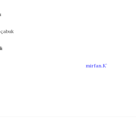
k
 çabuk
ık
mirfan.K`