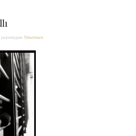
lı
yayınlayan
Yönetmen