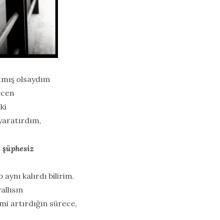
tmış olsaydım
ecen
ki
 yaratırdım,
n şüphesiz
aynı kalırdı bilirim.
vallısın
mi artırdığın sürece,