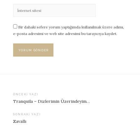
Bir dahaki sefere yorum yaptığımda kullanılmak üzere adımı,
e-posta adresimi ve web site adresimi bu tarayıcıya kaydet.
ÖNCEKI YAZI
Tranquila – Dizlerimin Üzerindeyim…
Yazı
dolaşımı
SONRAKI YAZI
Zavallı