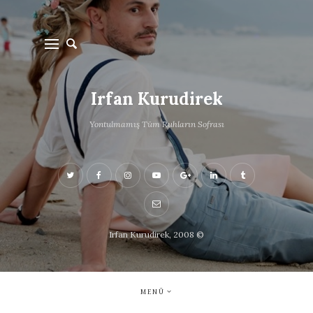
Irfan Kurudirek
Yontulmamış Tüm Ruhların Sofrası
Irfan Kurudirek, 2008 ©
MENÜ