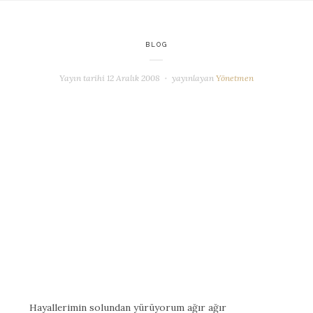
BLOG
Yayın tarihi
12 Aralık 2008
yayınlayan
Yönetmen
Hayallerimin solundan yürüyorum ağır ağır