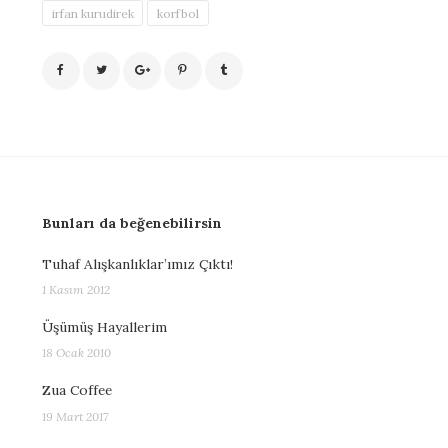
irfan kurudirek
korfbol
Bunları da beğenebilirsin
Tuhaf Alışkanlıklar’ımız Çıktı!
1 Kasım 2012
Üşümüş Hayallerim
18 Ocak 2010
Zua Coffee
19 Mart 2017