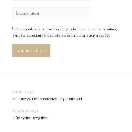
Bir dahaki sefere yorum yaptığımda kullanılmak üzere adımı,
e-posta adresimi ve web site adresimi bu tarayıcıya kaydet.
ÖNCEKI YAZI
25. Dünya Üniversiteler Kış Oyunları
Yazı
dolaşımı
SONRAKI YAZI
Dünaydın Sevgilim