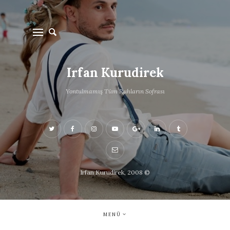
Irfan Kurudirek
Yontulmamış Tüm Ruhların Sofrası
Irfan Kurudirek, 2008 ©
MENÜ