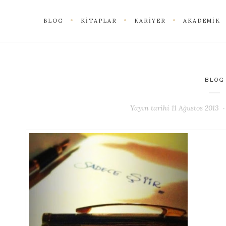
BLOG
KITAPLAR
KARIYER
AKADEMIK
BLOG
Yayın tarihi
11 Ağustos 2013