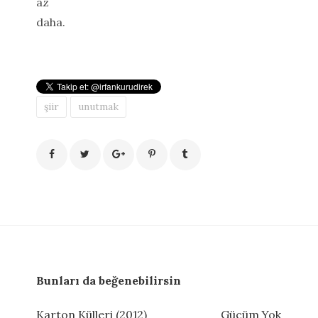
az
daha.
şiir
unutmak
Bunları da beğenebilirsin
Karton Külleri (2012)
Gücüm Yok