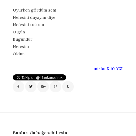
Uyurken gördüm seni
Nefesini duyayım diye
Nefesini tuttum
O gün
Bugündür
Nefesim
Oldun.
mirfanK’10 ´CZ´
Bunları da beğenebilirsin