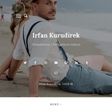
Irfan Kurudirek
Yontulmamış Tüm Ruhların Sofrası
Irfan Kurudirek, 2008 ©
MENÜ