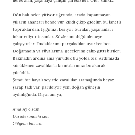
nefes alan, yaşamaya çalışan çaresizleri. Olur sanki…
Dön bak neler yitiyor uğrunda, arada kapanmayan
yılların anahtarı bende vur kilidi çıkıp gidelim bu lanetli
topraklardan. Işığımızı kesiyor buralar, yaşananları
inkar ediyor insanlar. Sözlerimi düğümlemeye
çalışıyorlar. Dudaklarımı parçaladılar uyurken ben.
Doğamadın ya rüyalarıma, gecelerimi çalıp gitti birileri.
Bakmadın ardına ama yürüdük bu yolda biz. Ardımızda
sürüklenen zavallılarla kırıntılarımızı bırakarak
yürüdük.
Şimdi bir hayali seyirde zavallılar. Damağımda beyaz
şarap tadı var, parıldıyor yeni doğan güneşin
aydınlığında. Diyorum ya;
Ama Ay olsam
Derinlerimdeki sen
Gölgede kalsan.