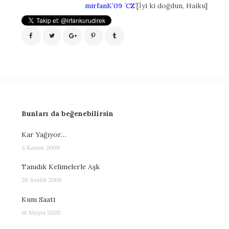
mirfanK’09 ´CZ´
[İyi ki doğdun, Haiku]
Bunları da beğenebilirsin
Kar Yağıyor…
3 Kasım 2009
Tanıdık Kelimelerle Aşk
29 Aralık 2009
Kum Saati
16 Mayıs 2020