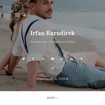
Irfan Kurudirek
Yontulmamış Tüm Ruhların Sofrası
Irfan Kurudirek, 2008 ©
MENÜ