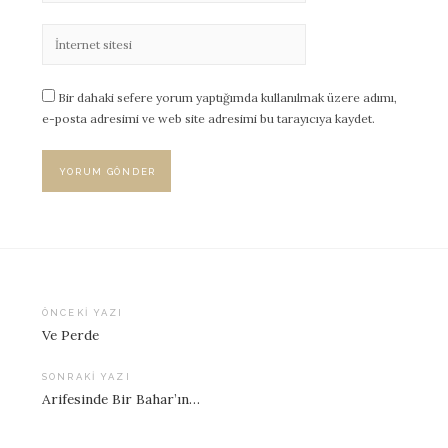
Bir dahaki sefere yorum yaptığımda kullanılmak üzere adımı,
e-posta adresimi ve web site adresimi bu tarayıcıya kaydet.
ÖNCEKI YAZI
Ve Perde
Yazı
dolaşımı
SONRAKI YAZI
Arifesinde Bir Bahar’ın…