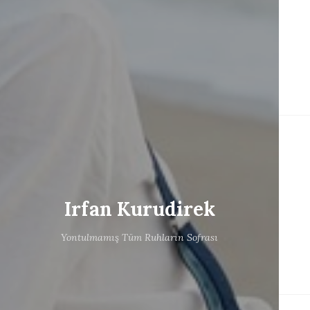
Irfan Kurudirek
Yontulmamış Tüm Ruhların Sofrası