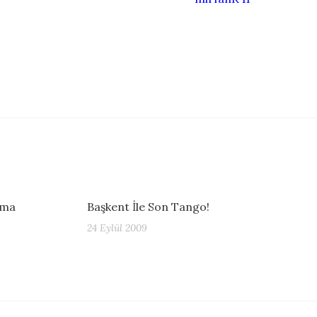
şma
Başkent İle Son Tango!
24 Eylül 2009