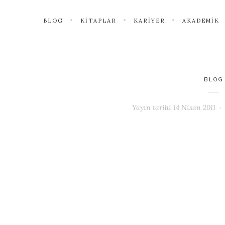
BLOG
KITAPLAR
KARIYER
AKADEMIK
BLOG
Yayın tarihi
14 Nisan 2011