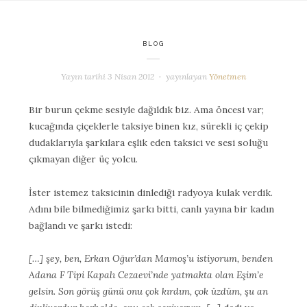
BLOG
Yayın tarihi
3 Nisan 2012
yayınlayan
Yönetmen
Bir burun çekme sesiyle dağıldık biz. Ama öncesi var;
kucağında çiçeklerle taksiye binen kız, sürekli iç çekip
dudaklarıyla şarkılara eşlik eden taksici ve sesi soluğu
çıkmayan diğer üç yolcu.
İster istemez taksicinin dinlediği radyoya kulak verdik.
Adını bile bilmediğimiz şarkı bitti, canlı yayına bir kadın
bağlandı ve şarkı istedi:
‎[…] şey, ben, Erkan Oğur’dan Mamoş’u istiyorum, benden
Adana F Tipi Kapalı Cezaevi’nde yatmakta olan Eşim’e
gelsin. Son görüş günü onu çok kırdım, çok üzdüm, şu an