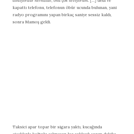
dinliyordur herhalde, onu çok seviyorum. […]
dedi ve
kapattı telefonu, telefonun öbür ucunda bulunan, yani
radyo programını yapan birkaç saniye sessiz kaldı,
sonra Mamoş geldi.
Taksici apar topar bir sigara yaktı, kucağında