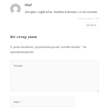
Dilaf
dedi
ki:
yüreğine sağlık irfan. Rabbim kalemine zeval vermsin.
5 Nisan 2012, 17:40
CEVAPLA
Bir cevap yazın
E-posta hesabınız yayımlanmayacak.
Gerekli alanlar
*
ile
işaretlenmişlerdir