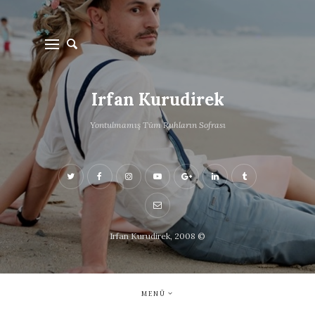
Irfan Kurudirek
Yontulmamış Tüm Ruhların Sofrası
Irfan Kurudirek, 2008 ©
MENÜ