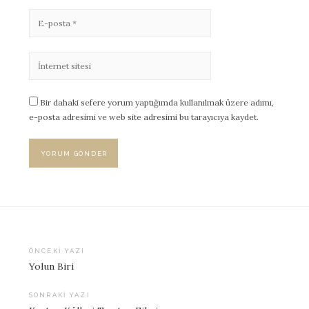
Bir dahaki sefere yorum yaptığımda kullanılmak üzere adımı,
e-posta adresimi ve web site adresimi bu tarayıcıya kaydet.
ÖNCEKI YAZI
Yolun Biri
Yazı
dolaşımı
SONRAKI YAZI