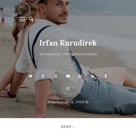
Irfan Kurudirek
Yontulmamış Tüm Ruhların Sofrası
Irfan Kurudirek, 2008 ©
MENÜ