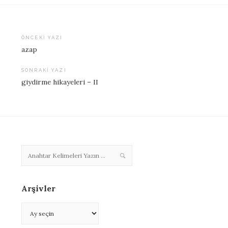
ÖNCEKI YAZI
azap
Yazı
dolaşımı
SONRAKI YAZI
giydirme hikayeleri – II
Arşivler
Arşivler