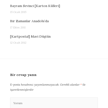
Bayram Sevinci [Karton Külleri]
15 Ocak 2015
Bir Zamanlar Anadolu’da
17 Ekim 2011
[Kartpostal] Mavi Düştün
12 Ocak 2012
Bir cevap yazın
E-posta hesabınız yayımlanmayacak.
Gerekli alanlar
*
ile
işaretlenmişlerdir