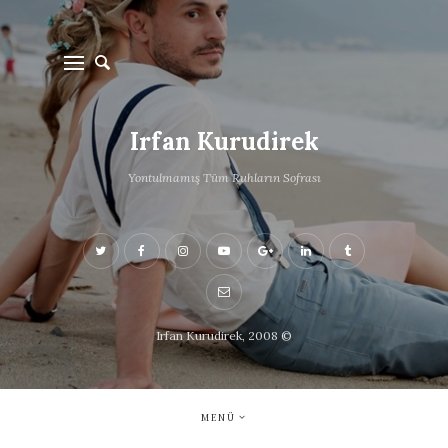
Irfan Kurudirek
Yontulmamış Tüm Ruhların Sofrası
Irfan Kurudirek, 2008 ©
MENÜ