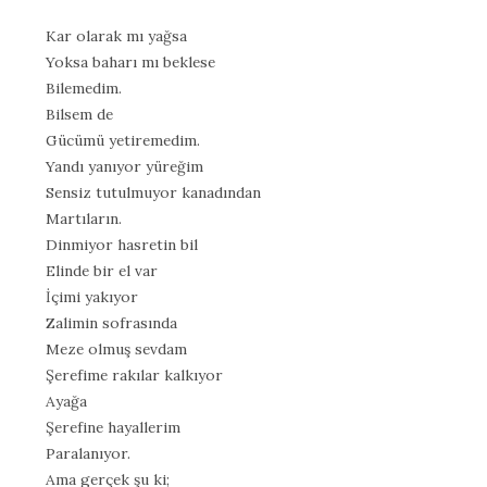
Kar olarak mı yağsa
Yoksa baharı mı beklese
Bilemedim.
Bilsem de
Gücümü yetiremedim.
Yandı yanıyor yüreğim
Sensiz tutulmuyor kanadından
Martıların.
Dinmiyor hasretin bil
Elinde bir el var
İçimi yakıyor
Zalimin sofrasında
Meze olmuş sevdam
Şerefime rakılar kalkıyor
Ayağa
Şerefine hayallerim
Paralanıyor.
Ama gerçek şu ki;