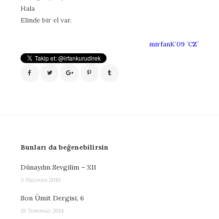
Hala
Elinde bir el var.
mirfanK’09 ´CZ´
Bunları da beğenebilirsin
Dünaydın Sevgilim – XII
3 Haziran 2010
Son Ümit Dergisi, 6
19 Temmuz 2014