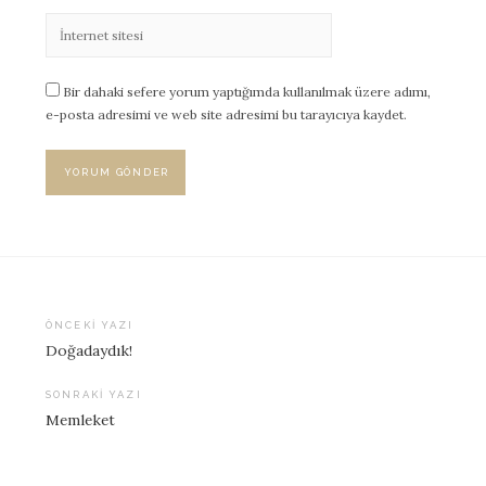
Bir dahaki sefere yorum yaptığımda kullanılmak üzere adımı,
e-posta adresimi ve web site adresimi bu tarayıcıya kaydet.
ÖNCEKI YAZI
Doğadaydık!
Yazı
dolaşımı
SONRAKI YAZI
Memleket