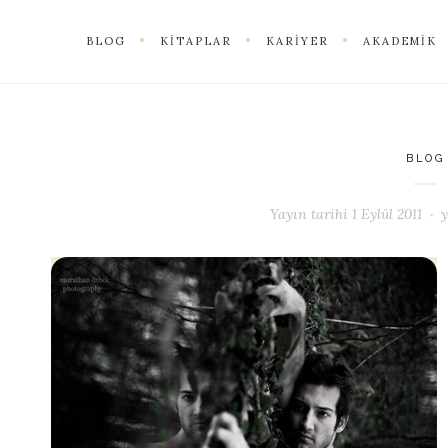
BLOG
KITAPLAR
KARIYER
AKADEMIK
BLOG
Yayın tarihi
1 Eylül 2011