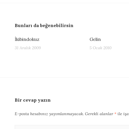
Bunları da beğenebilirsin
İkibindokuz
Gelin
31 Aralık 2009
5 Ocak 2010
Bir cevap yazın
E-posta hesabınız yayımlanmayacak.
Gerekli alanlar
*
ile iş