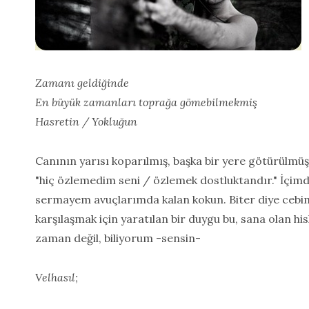
Zamanı geldiğinde
En büyük zamanları toprağa gömebilmekmiş
Hasretin / Yokluğun
Canının yarısı koparılmış, başka bir yere götürülmü
"hiç özlemedim seni / özlemek dostluktandır." İçim
sermayem avuçlarımda kalan kokun. Biter diye cebi
karşılaşmak için yaratılan bir duygu bu, sana olan hi
zaman değil, biliyorum -sensin-
Velhasıl;