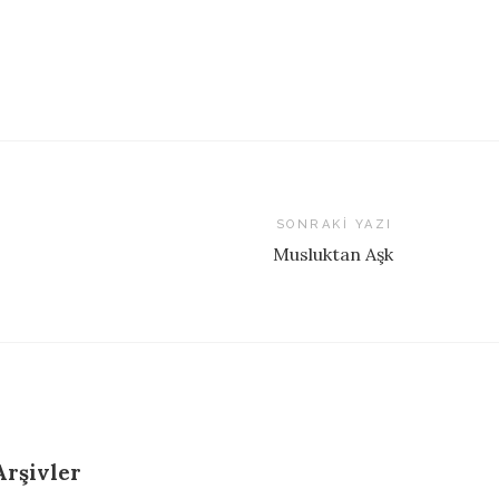
SONRAKI YAZI
Musluktan Aşk
Arşivler