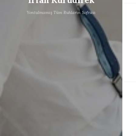
Irfan Kurudirek
Yontulmamış Tüm Ruhların Sofrası