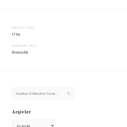
ÖNCEKI YAZI
O’na
Yazı
dolaşımı
SONRAKI YAZI
Sensizlik
Arşivler
Arşivler