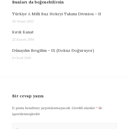
Bunları da beğenebilirsin
Türkiye A Milli Buz Hokeyi Takımı Division – II
28 Nisan 2013
Kırık Kanat
22 Kasım 2014
Dünaydın Sevgilim – IX (Dokuz Doğuruyor)
11 Ocak 2010
Bir cevap yazın
E-posta hesabınız yayımlanmayacak.
Gerekli alanlar
*
ile
işaretlenmişlerdir