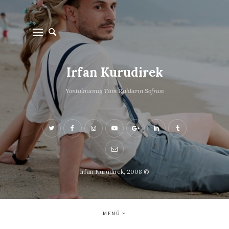
Irfan Kurudirek
Yontulmamış Tüm Ruhların Sofrası
Irfan Kurudirek, 2008 ©
MENÜ