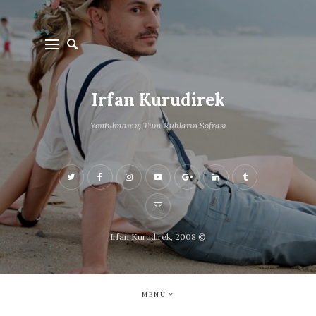
Irfan Kurudirek
Yontulmamış Tüm Ruhların Sofrası
Irfan Kurudirek, 2008 ©
MENÜ