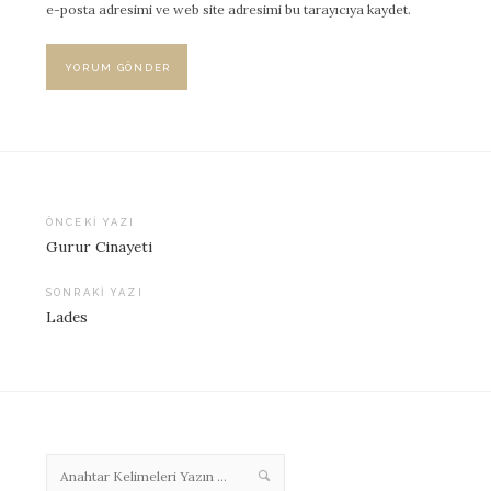
e-posta adresimi ve web site adresimi bu tarayıcıya kaydet.
ÖNCEKI YAZI
Gurur Cinayeti
Yazı
dolaşımı
SONRAKI YAZI
Lades