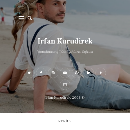
Irfan Kurudirek
Yontulmamış Tüm Ruhların Sofrası
Irfan Kurudirek, 2008 ©
MENÜ