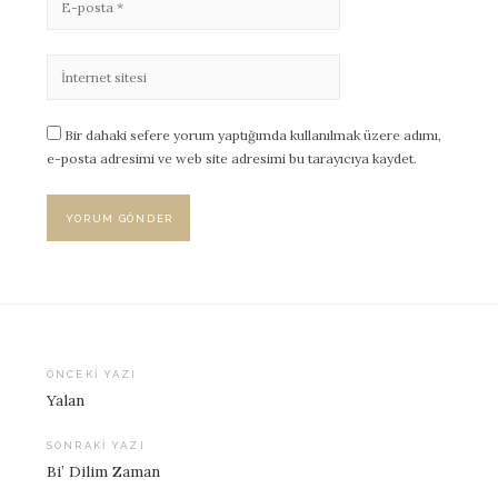
Bir dahaki sefere yorum yaptığımda kullanılmak üzere adımı,
e-posta adresimi ve web site adresimi bu tarayıcıya kaydet.
ÖNCEKI YAZI
Yalan
Yazı
dolaşımı
SONRAKI YAZI
Bi’ Dilim Zaman