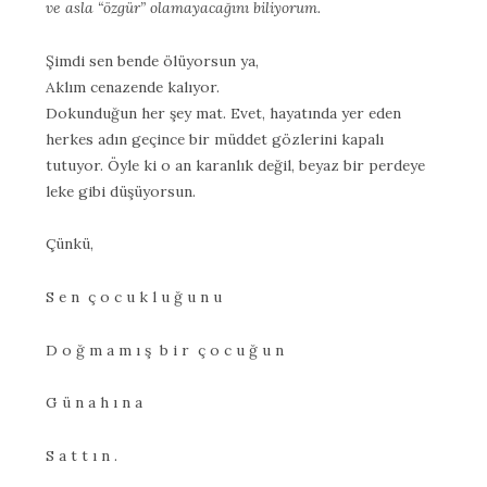
ve asla “özgür” olamayacağını biliyorum.
Şimdi sen bende ölüyorsun ya,
Aklım cenazende kalıyor.
Dokunduğun her şey mat. Evet, hayatında yer eden
herkes adın geçince bir müddet gözlerini kapalı
tutuyor. Öyle ki o an karanlık değil, beyaz bir perdeye
leke gibi düşüyorsun.
Çünkü,
S e n ç o c u k l u ğ u n u
D o ğ m a m ı ş b i r ç o c u ğ u n
G ü n a h ı n a
S a t t ı n .