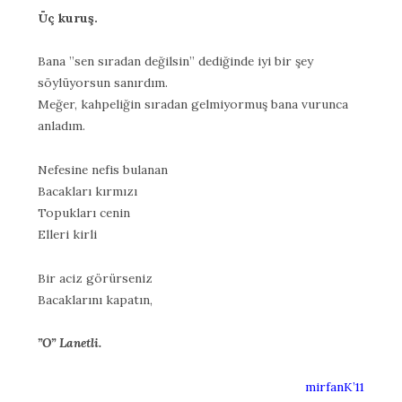
Üç kuruş.
Bana ”sen sıradan değilsin” dediğinde iyi bir şey
söylüyorsun sanırdım.
Meğer, kahpeliğin sıradan gelmiyormuş bana vurunca
anladım.
Nefesine nefis bulanan
Bacakları kırmızı
Topukları cenin
Elleri kirli
Bir aciz görürseniz
Bacaklarını kapatın,
”O” Lanetli.
mirfanK’11