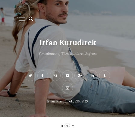
Irfan Kurudirek
Yontulmamış Tüm Ruhların Sofrası
Irfan Kurudirek, 2008 ©
MENÜ