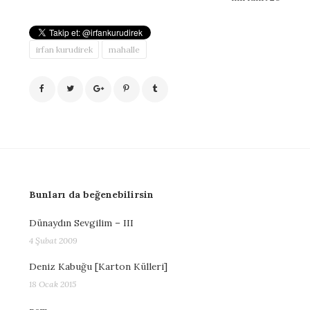
irfan kurudirek
mahalle
Bunları da beğenebilirsin
Dünaydın Sevgilim – III
4 Şubat 2009
Deniz Kabuğu [Karton Külleri]
18 Ocak 2015