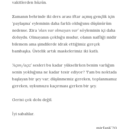
vakitlerden hüzün.
Zamanın behrinde iki ders arası iftar açmış gençlik için
‘paylaşma’ eyleminin daha farklı olduğunu düşünürüm
nedense. Zira
‘olan var olmayan var’
söyleminin içi daha
doluydu. Olmayanın çokluğu mudur, olanın naifliği midir
bilemem ama şimdilerde idrak ettiğimiz gerçek
bambaşka. Üstelik artık maskelerimiz iki katlı.
‘Açım/açız’
sesleri bu kadar yükselirken benim varlığım
senin yokluğuna ne kadar tesir ediyor? Tam bu noktada
başlayan bir şey var; düşünmemiz gereken, toplanmamız
gereken, uykumuzu kaçırması gerken bir şey.
Gerisi çok dolu değil.
İyi sabahlar.
mirfanK’20