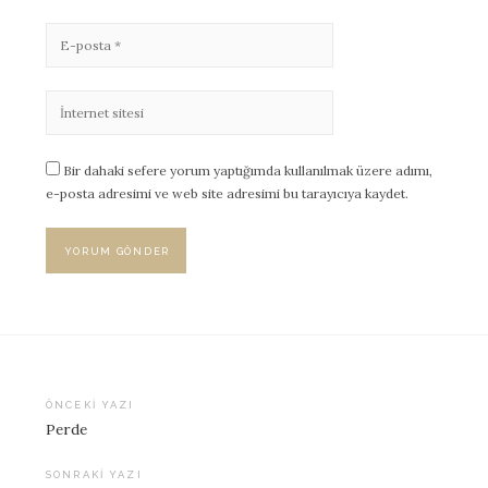
Bir dahaki sefere yorum yaptığımda kullanılmak üzere adımı,
e-posta adresimi ve web site adresimi bu tarayıcıya kaydet.
ÖNCEKI YAZI
Perde
Yazı
dolaşımı
SONRAKI YAZI