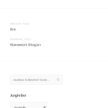
ÖNCEKI YAZI
Sen
Yazı
dolaşımı
SONRAKI YAZI
Masumiyet Rüzgarı
Arşivler
Arşivler