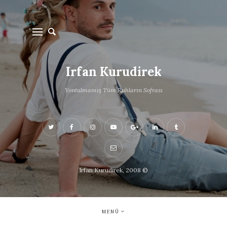
Irfan Kurudirek
Yontulmamış Tüm Ruhların Sofrası
Irfan Kurudirek, 2008 ©
MENÜ