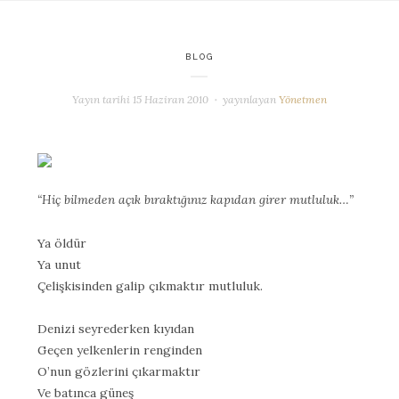
BLOG
Yayın tarihi
15 Haziran 2010
yayınlayan
Yönetmen
“Hiç bilmeden açık bıraktığınız kapıdan girer mutluluk…”
Ya öldür
Ya unut
Çelişkisinden galip çıkmaktır mutluluk.
Denizi seyrederken kıyıdan
Geçen yelkenlerin renginden
O’nun gözlerini çıkarmaktır
Ve batınca güneş