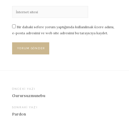
Bir dahaki sefere yorum yaptığımda kullanılmak üzere adımı,
e-posta adresimi ve web site adresimi bu tarayıcıya kaydet.
ÖNCEKI YAZI
Gurursuzmunebu
Yazı
dolaşımı
SONRAKI YAZI
Pardon