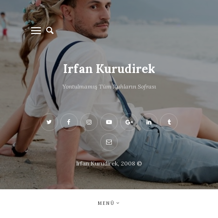
Irfan Kurudirek
Yontulmamış Tüm Ruhların Sofrası
Irfan Kurudirek, 2008 ©
MENÜ