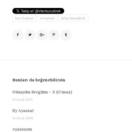
buz hokeyi
erzurum
irfan kurudirek
Bunları da beğenebilirsin
Dünaydın Sevgilim – X (O’nsuz)
15 Ocak 2010
Ey Ayazsız!
14 Ocak 2009
Ayazsızım