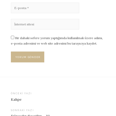
Bir dahaki sefere yorum yaptığımda kullanılmak üzere adımı,
e-posta adresimi ve web site adresimi bu tarayıcıya kaydet.
ÖNCEKI YAZI
Kahpe
Yazı
dolaşımı
SONRAKI YAZI