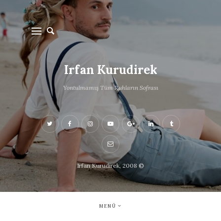
Irfan Kurudirek
Yontulmamış Tüm Ruhların Sofrası
Irfan Kurudirek, 2008 ©
MENÜ