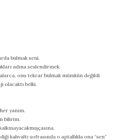
arda bulmak seni.
kları adına seslendirmek.
alarca, onu tekrar bulmak mümkün değildi
 olacaktı belki.
 her yanım.
 bilirim.
 kalkmayacakmışçasına.
iği kahvaltı sofrasında o aptallıkla ona “sen”