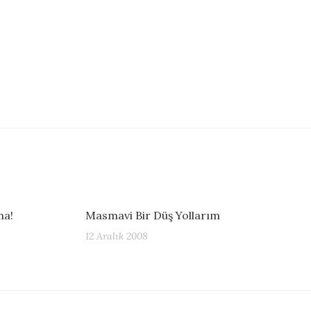
ma!
Masmavi Bir Düş Yollarım
12 Aralık 2008