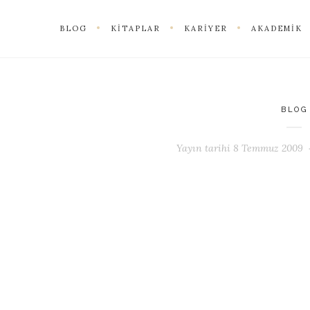
BLOG
KITAPLAR
KARIYER
AKADEMIK
BLOG
Yayın tarihi
8 Temmuz 2009