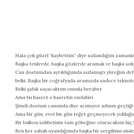
Hala çok güzel “kaybettim” diye sızlandığım zamanl
Başka tenlerde, başka gözlerde aramak ve başka solu
Can dostumdan ayrıldığımda sızlamıştı yüreğim def
belki. Başka bir coğrafyada aramızda sadece teknoloji
Belki şafak sayacaktım onunla beraber.
Ama bu hasret o hasretin ondabiri.
Şimdi dostum canımda diye acımıyor adının geçtiği
Ama bir gün, evet bir gün teğet geçmeyecek yokluğun
Bir balkon sohbetinin tam göbeğine oturacaksın hiç
Ben her sabah uyandığımda başka bir sevgilinin süsled