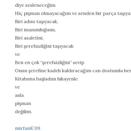
diye sesleneceğim.
Hiç pişman olmayacağım ve senden bir parça taşıya
Biri adını taşıyacak,
Biri masumluğunu,
Biri asaletini,
Biri şerefsizliğini taşıyacak
ve
Ben en çok “şerefsizliğini” sevip
Onun şerefine kadeh kaldıracağım can dostumla be
Kitabıma başladım hikayenle
ve
asla
pişman
değilim.
mirfanK`09