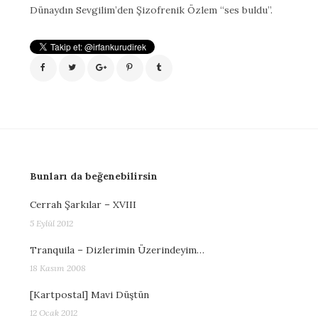
Dünaydın Sevgilim’den Şizofrenik Özlem “ses buldu”.
Bunları da beğenebilirsin
Cerrah Şarkılar – XVIII
5 Eylül 2012
Tranquila – Dizlerimin Üzerindeyim…
18 Kasım 2008
[Kartpostal] Mavi Düştün
12 Ocak 2012