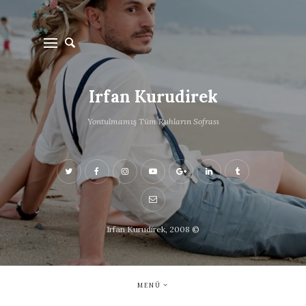
Irfan Kurudirek
Yontulmamış Tüm Ruhların Sofrası
Irfan Kurudirek, 2008 ©
MENÜ