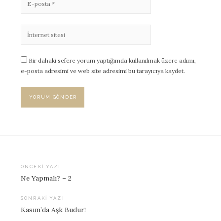
Bir dahaki sefere yorum yaptığımda kullanılmak üzere adımı,
e-posta adresimi ve web site adresimi bu tarayıcıya kaydet.
ÖNCEKI YAZI
Ne Yapmalı? – 2
Yazı
dolaşımı
SONRAKI YAZI
Kasım’da Aşk Budur!