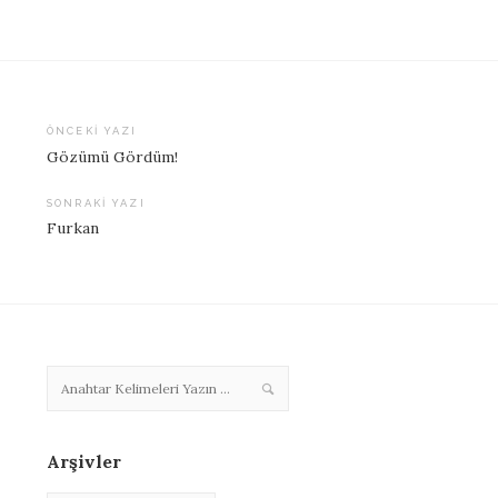
ÖNCEKI YAZI
Gözümü Gördüm!
Yazı
dolaşımı
SONRAKI YAZI
Furkan
Arşivler