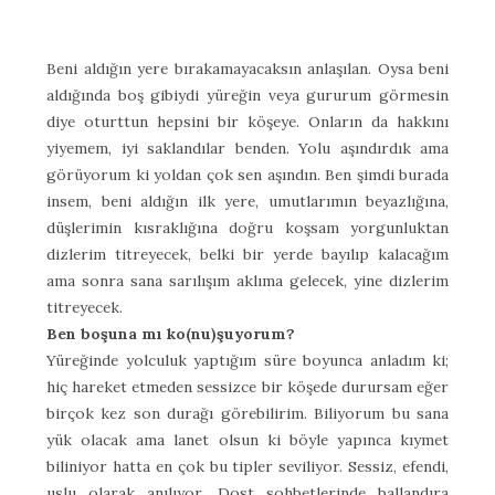
Beni aldığın yere bırakamayacaksın anlaşılan. Oysa beni
aldığında boş gibiydi yüreğin veya gururum görmesin
diye oturttun hepsini bir köşeye. Onların da hakkını
yiyemem, iyi saklandılar benden. Yolu aşındırdık ama
görüyorum ki yoldan çok sen aşındın. Ben şimdi burada
insem, beni aldığın ilk yere, umutlarımın beyazlığına,
düşlerimin kısraklığına doğru koşsam yorgunluktan
dizlerim titreyecek, belki bir yerde bayılıp kalacağım
ama sonra sana sarılışım aklıma gelecek, yine dizlerim
titreyecek.
Ben boşuna mı ko(nu)şuyorum?
Yüreğinde yolculuk yaptığım süre boyunca anladım ki;
hiç hareket etmeden sessizce bir köşede durursam eğer
birçok kez son durağı görebilirim. Biliyorum bu sana
yük olacak ama lanet olsun ki böyle yapınca kıymet
biliniyor hatta en çok bu tipler seviliyor. Sessiz, efendi,
uslu olarak anılıyor. Dost sohbetlerinde ballandıra