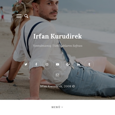
Irfan Kurudirek
Yontulmamış Tüm Ruhların Sofrası
Irfan Kurudirek, 2008 ©
MENÜ