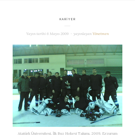
KARIYER
Yayın tarihi
6 Mayıs 2009
yayınlayan
Yönetmen
Atatürk Üniversitesi, İlk Buz Hokeyi Takımı, 2009, Erzurum