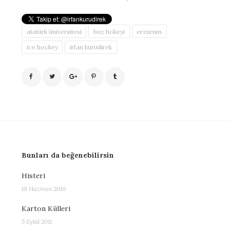
atatürk üniversitesi
buz hokeyi
erzurum
ice hockey
irfan kurudirek
Bunları da beğenebilirsin
Histeri
19 Haziran 2010
Karton Külleri
5 Eylül 2011