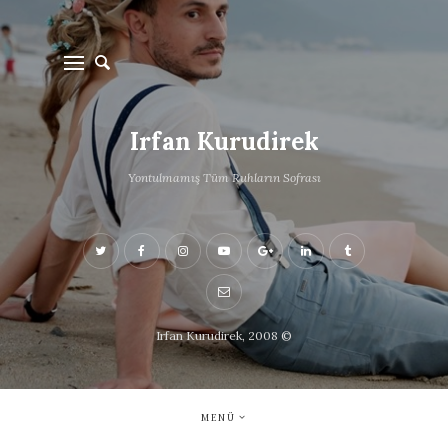
Irfan Kurudirek
Yontulmamış Tüm Ruhların Sofrası
Irfan Kurudirek, 2008 ©
MENÜ