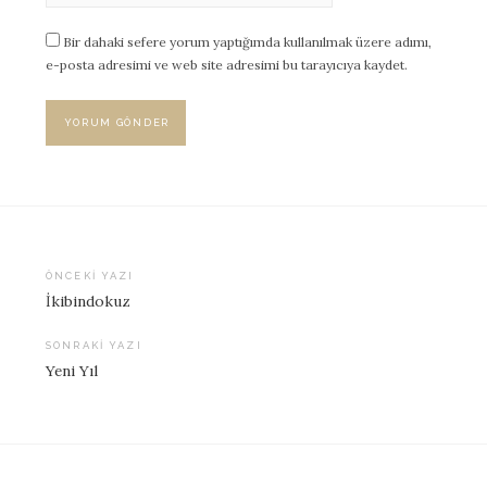
Bir dahaki sefere yorum yaptığımda kullanılmak üzere adımı,
e-posta adresimi ve web site adresimi bu tarayıcıya kaydet.
ÖNCEKI YAZI
İkibindokuz
Yazı
dolaşımı
SONRAKI YAZI
Yeni Yıl