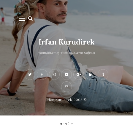
Irfan Kurudirek
Yontulmamış Tüm Ruhların Sofrası
Irfan Kurudirek, 2008 ©
MENÜ