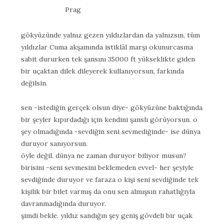
Prag
gökyüzünde yalnız gezen yıldızlardan da yalnızsın, tüm
yıldızlar Cuma akşamında istiklâl marşı okunurcasına
sabit dururken tek şansını 35000 ft yükseklikte giden
bir uçaktan dilek dileyerek kullanıyorsun, farkında
değilsin.
sen -istediğin gerçek olsun diye- gökyüzüne baktığında
bir şeyler kıpırdadığı için kendini şanslı görüyorsun. o
şey olmadığında -sevdiğin seni sevmediğinde- ise dünya
duruyor sanıyorsun.
öyle değil. dünya ne zaman duruyor biliyor musun?
birisini -seni sevmesini beklemeden evvel- her şeyiyle
sevdiğinde duruyor ve faraza o kişi seni sevdiğinde tek
kişilik bir bilet varmış da onu sen almışsın rahatlığıyla
davranmadığında duruyor.
şimdi bekle. yıldız sandığın şey geniş gövdeli bir uçak