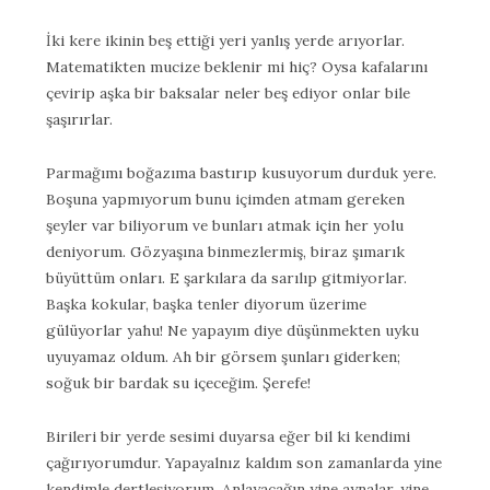
İki kere ikinin beş ettiği yeri yanlış yerde arıyorlar.
Matematikten mucize beklenir mi hiç? Oysa kafalarını
çevirip aşka bir baksalar neler beş ediyor onlar bile
şaşırırlar.
Parmağımı boğazıma bastırıp kusuyorum durduk yere.
Boşuna yapmıyorum bunu içimden atmam gereken
şeyler var biliyorum ve bunları atmak için her yolu
deniyorum. Gözyaşına binmezlermiş, biraz şımarık
büyüttüm onları. E şarkılara da sarılıp gitmiyorlar.
Başka kokular, başka tenler diyorum üzerime
gülüyorlar yahu! Ne yapayım diye düşünmekten uyku
uyuyamaz oldum. Ah bir görsem şunları giderken;
soğuk bir bardak su içeceğim. Şerefe!
Birileri bir yerde sesimi duyarsa eğer bil ki kendimi
çağırıyorumdur. Yapayalnız kaldım son zamanlarda yine
kendimle dertleşiyorum. Anlayacağın yine aynalar, yine