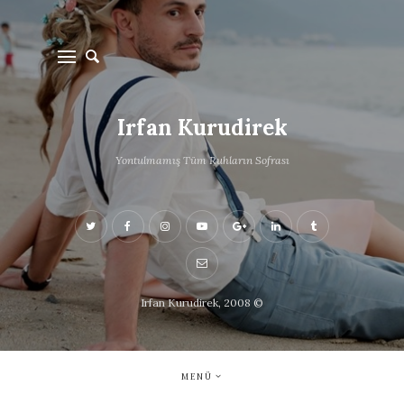
Irfan Kurudirek
Yontulmamış Tüm Ruhların Sofrası
Irfan Kurudirek, 2008 ©
MENÜ