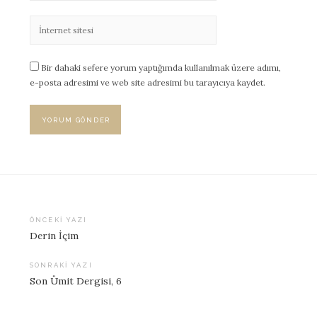
Bir dahaki sefere yorum yaptığımda kullanılmak üzere adımı,
e-posta adresimi ve web site adresimi bu tarayıcıya kaydet.
ÖNCEKI YAZI
Derin İçim
Yazı
dolaşımı
SONRAKI YAZI
Son Ümit Dergisi, 6