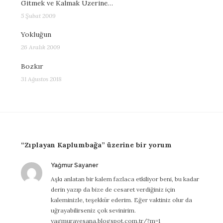
Gitmek ve Kalmak Üzerine…
5 Şubat 2009
Yokluğun
26 Aralık 2009
Bozkır
31 Ağustos 2018
“Zıplayan Kaplumbağa” üzerine bir yorum
Yağmur Sayaner
dedi
ki:
Aşkı anlatan bir kalem fazlaca etkiliyor beni, bu kadar
derin yazıp da bize de cesaret verdiğiniz için
kaleminizle, teşekkür ederim. Eğer vaktiniz olur da
uğrayabilirseniz çok sevinirim.
yagmuravesana.blogspot.com.tr/?m=1