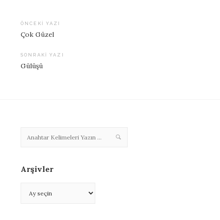
ÖNCEKI YAZI
Çok Güzel
Yazı
dolaşımı
SONRAKI YAZI
Gülüşü
Arşivler
Arşivler