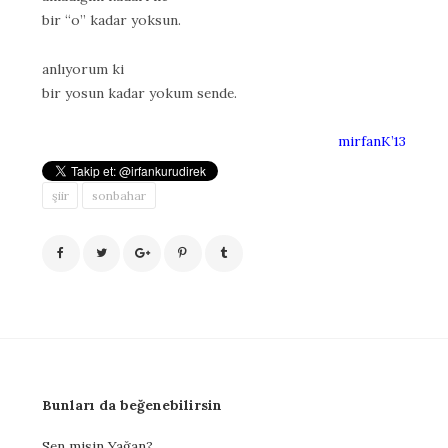
bir “o” kadar yoksun.
anlıyorum ki
bir yosun kadar yokum sende.
mirfanK’13
şiir
sonbahar
Bunları da beğenebilirsin
Sen misin Yağan?