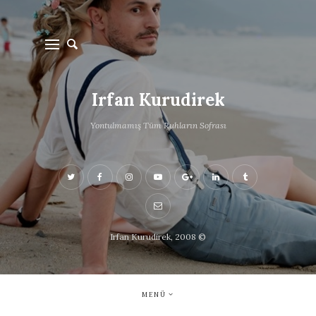
Irfan Kurudirek
Yontulmamış Tüm Ruhların Sofrası
Irfan Kurudirek, 2008 ©
MENÜ