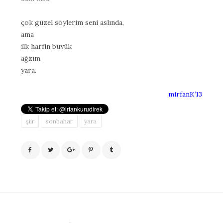
çok güzel söylerim seni aslında,
ama
ilk harfin büyük
ağzım
yara.
mirfanK’13
şiir
sonbahar
yara