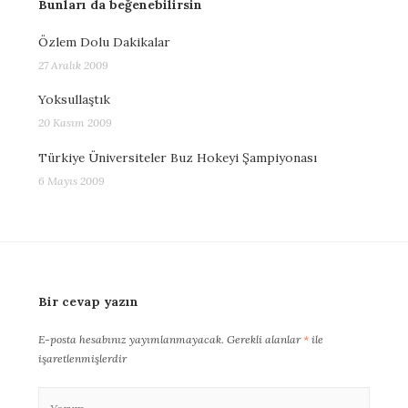
Bunları da beğenebilirsin
Özlem Dolu Dakikalar
27 Aralık 2009
Yoksullaştık
20 Kasım 2009
Türkiye Üniversiteler Buz Hokeyi Şampiyonası
6 Mayıs 2009
Bir cevap yazın
E-posta hesabınız yayımlanmayacak.
Gerekli alanlar
*
ile
işaretlenmişlerdir