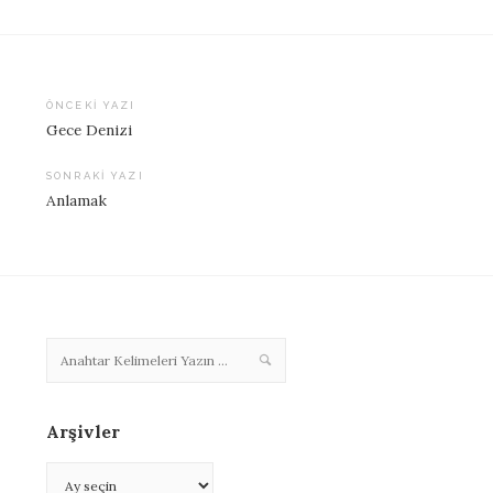
ÖNCEKI YAZI
Gece Denizi
Yazı
dolaşımı
SONRAKI YAZI
Anlamak
Arşivler
Arşivler