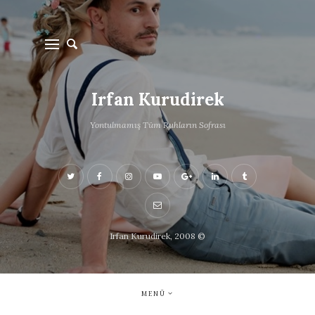
Irfan Kurudirek
Yontulmamış Tüm Ruhların Sofrası
Irfan Kurudirek, 2008 ©
MENÜ