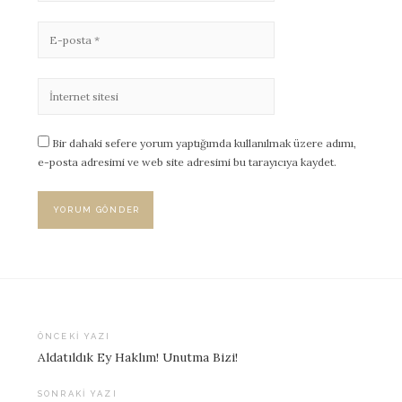
Bir dahaki sefere yorum yaptığımda kullanılmak üzere adımı,
e-posta adresimi ve web site adresimi bu tarayıcıya kaydet.
ÖNCEKI YAZI
Aldatıldık Ey Haklım! Unutma Bizi!
Yazı
dolaşımı
SONRAKI YAZI