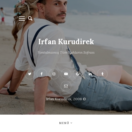
Irfan Kurudirek
Yontulmamış Tüm Ruhların Sofrası
Irfan Kurudirek, 2008 ©
MENÜ