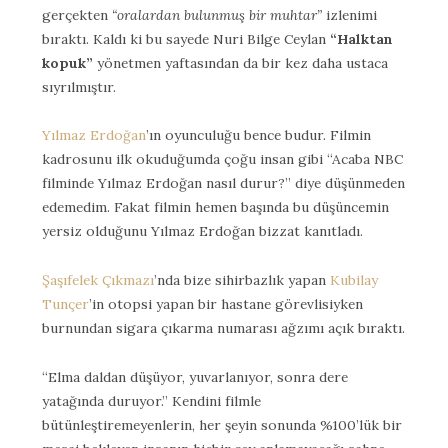
gerçekten
“oralardan bulunmuş bir muhtar”
izlenimi
bıraktı. Kaldı ki bu sayede Nuri Bilge Ceylan
“Halktan
kopuk”
yönetmen yaftasından da bir kez daha ustaca
sıyrılmıştır.
Yılmaz Erdoğan
’ın oyunculuğu bence budur. Filmin
kadrosunu ilk okuduğumda çoğu insan gibi “Acaba NBC
filminde Yılmaz Erdoğan nasıl durur?” diye düşünmeden
edemedim. Fakat filmin hemen başında bu düşüncemin
yersiz olduğunu Yılmaz Erdoğan bizzat kanıtladı.
Şaşıfelek Çıkmazı
’nda bize sihirbazlık yapan
Kubilay
Tunçer
’in otopsi yapan bir hastane görevlisiyken
burnundan sigara çıkarma numarası ağzımı açık bıraktı.
“Elma daldan düşüyor, yuvarlanıyor, sonra dere
yatağında duruyor.” Kendini filmle
bütünleştiremeyenlerin, her şeyin sonunda %100’lük bir