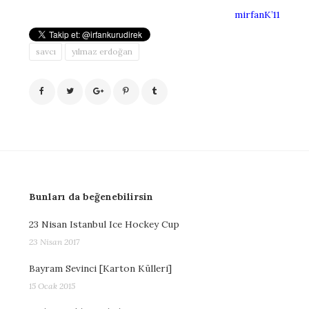
mirfanK’11
savcı
yılmaz erdoğan
Bunları da beğenebilirsin
23 Nisan Istanbul Ice Hockey Cup
23 Nisan 2017
Bayram Sevinci [Karton Külleri]
15 Ocak 2015