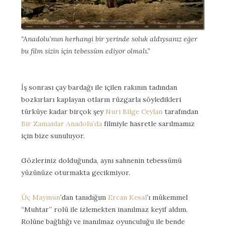
“Anadolu’nun herhangi bir yerinde soluk aldıysanız eğer
bu film sizin için tebessüm ediyor olmalı.”
İş sonrası çay bardağı ile içilen rakının tadından
bozkırları kaplayan otların rüzgarla söyledikleri
türküye kadar birçok şey
Nuri Bilge Ceylan
tarafından
Bir Zamanlar Anadolu’da
filmiyle hasretle sarılmamız
için bize sunuluyor.
Gözleriniz dolduğunda, aynı sahnenin tebessümü
yüzünüze oturmakta gecikmiyor.
Üç Maymun
’dan tanıdığım
Ercan Kesal
’ı mükemmel
“Muhtar” rolü ile izlemekten inanılmaz keyif aldım.
Rolüne bağlılığı ve inanılmaz oyunculuğu ile bende