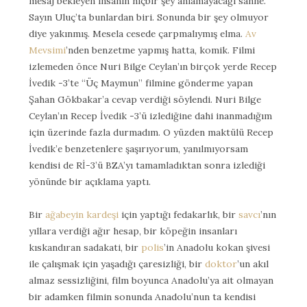
mesaj bekleyen insanın hiçbir şey anlamayacağı sahne.
Sayın Uluç’ta bunlardan biri. Sonunda bir şey olmuyor
diye yakınmış. Mesela cesede çarpmalıymış elma.
Av
Mevsimi
’nden benzetme yapmış hatta, komik. Filmi
izlemeden önce Nuri Bilge Ceylan’ın birçok yerde Recep
İvedik -3’te “Üç Maymun” filmine gönderme yapan
Şahan Gökbakar’a cevap verdiği söylendi. Nuri Bilge
Ceylan’ın Recep İvedik -3’ü izlediğine dahi inanmadığım
için üzerinde fazla durmadım. O yüzden maktülü Recep
İvedik’e benzetenlere şaşırıyorum, yanılmıyorsam
kendisi de Rİ-3’ü BZA’yı tamamladıktan sonra izlediği
yönünde bir açıklama yaptı.
Bir
ağabeyin
kardeşi
için yaptığı fedakarlık, bir
savcı
’nın
yıllara verdiği ağır hesap, bir köpeğin insanları
kıskandıran sadakati, bir
polis
’in Anadolu kokan şivesi
ile çalışmak için yaşadığı çaresizliği, bir
doktor
’un akıl
almaz sessizliğini, film boyunca Anadolu’ya ait olmayan
bir adamken filmin sonunda Anadolu’nun ta kendisi