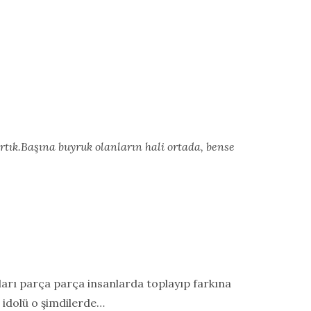
tık.Başına buyruk olanların hali ortada, bense
nları parça parça insanlarda toplayıp farkına
 idolü o şimdilerde…