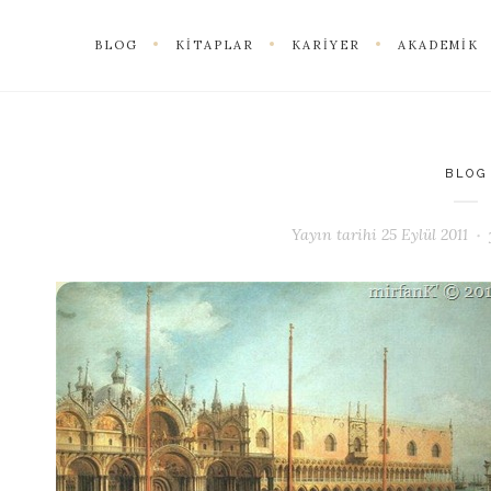
BLOG
KITAPLAR
KARIYER
AKADEMIK
BLOG
Yayın tarihi
25 Eylül 2011