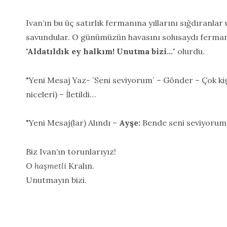
Ivan’ın bu üç satırlık fermanına yıllarını sığdıranla
savundular. O günümüzün havasını solusaydı fermanı
"Aldatıldık ey halkım! Unutma bizi…"
olurdu.
"Yeni Mesaj Yaz- `Seni seviyorum` – Gönder – Çok ki
niceleri) – İletildi…
"Yeni Mesaj(lar) Alındı –
Ayşe:
Bende seni seviyorum
Biz Ivan’ın torunlarıyız!
O
haşmetli
Kralın.
Unutmayın bizi.