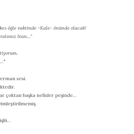
rkes öğle vaktinde -Kale- önünde olacak!
ralımız Ivan…"
tiyorum.
 …
"
ferman sesi.
ktedir.
nlar çoktan başka nefisler peşinde…
imleştirilmemiş.
üşlü…