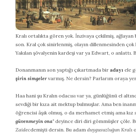
Kralı ortalıkta gören yok. İnzivaya çekilmiş, ağlayan
son. Kral çok sinirlenmiş, olayın dillenmesinden çok
Yakılan şövalyenin kardeşi var ya Edwart, o anlattı. B
Donanmanın son yaptığı çıkartmada bir
adayı
ele g
şirin simgeler
varmış. Ne dersin? Parlarım oraya yer
Haa hani şu Kralın odacısı var ya, günlüğünü el altı
sevdiği bir kıza ait mektup bulmuşlar. Ama ben ina
öğrencisi âşık olmuş, o da merhamet etmiş ama kız 
güvenmeyin ona"
deyince diri diri gömmüşler çöle. Bu
Zaidec
demişti dersin. Bu adam
duygusuzluğun Kralı
o