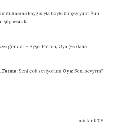
r unutulmama kaygısıyla böyle bir şey yaptığını
 şüphesiz ki
şiye gönder – Ayşe, Fatma, Oya (ve daha
,
Fatma:
Seni çok seviyorum,
Oya:
Seni sevyrm"
mirfanK’08