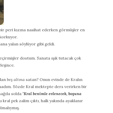
 bir peri kızına nasihat ederken görmüşler en
 korkuyor.
ana yalan söylüyor gibi geldi.
eçirmişler dostum. Sanata ışık tutacak çok
leşince.
ndan
beş altına
satan? Onun evinde de Kralın
nmadım. Sözde Kral mektepte ders verirken bir
sağda solda
"Kral benimle evlenecek, boşuna
 kral pek zalim çıktı, halk yakında ayaklanır
lmalıymış.