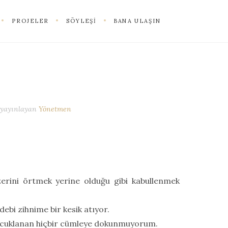
PROJELER
SÖYLEŞI
BANA ULAŞIN
yayınlayan
Yönetmen
zerini örtmek yerine olduğu gibi kabullenmek
ebi zihnime bir kesik atıyor.
rcuklanan hiçbir cümleye dokunmuyorum.