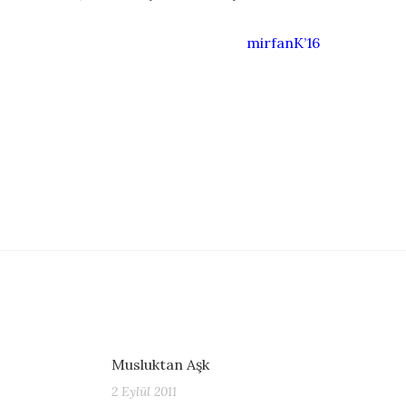
mirfanK’16
Musluktan Aşk
2 Eylül 2011