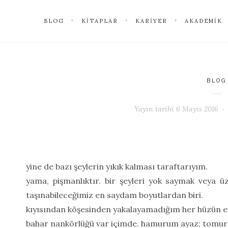
BLOG
KITAPLAR
KARIYER
AKADEMIK
BLOG
Yayın tarihi
6 Mayıs 2016
yine de bazı şeylerin yıkık kalması taraftarıyım.
yama, pişmanlıktır. bir şeyleri yok saymak veya ü
taşınabileceğimiz en saydam boyutlardan biri.
kıyısından köşesinden yakalayamadığım her hüzün ed
bahar nankörlüğü var içimde. hamurum ayaz; tomu