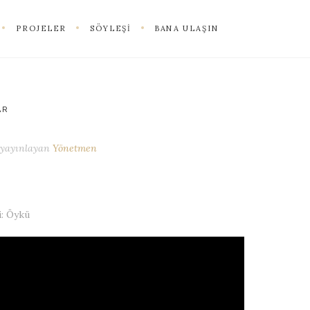
PROJELER
SÖYLEŞI
BANA ULAŞIN
AR
yayınlayan
Yönetmen
i: Öykü