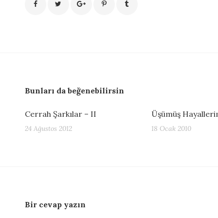
Bunları da beğenebilirsin
Cerrah Şarkılar – II
Üşümüş Hayaller
24 Ağustos 2012
18 Ocak 2010
Bir cevap yazın