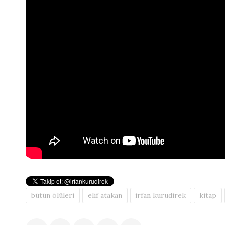
bütün ölüleri
elif atakan
irfan kurudirek
kitap