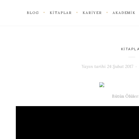
BLOG
KITAPLAR
KARIYER
AKADEMIK
KITAPL
Yayın tarihi
24 Şubat 2017
Bütün Ölüler