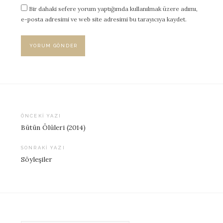
Bir dahaki sefere yorum yaptığımda kullanılmak üzere adımı,
e-posta adresimi ve web site adresimi bu tarayıcıya kaydet.
ÖNCEKI YAZI
Bütün Ölüleri (2014)
Yazı
dolaşımı
SONRAKI YAZI
Söyleşiler