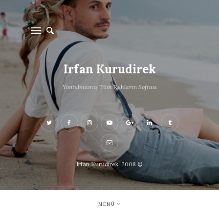
Irfan Kurudirek
Yontulmamış Tüm Ruhların Sofrası
Irfan Kurudirek, 2008 ©
MENÜ