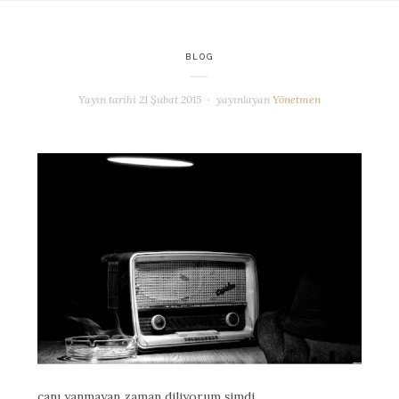
BLOG
Yayın tarihi
21 Şubat 2015
yayınlayan
Yönetmen
canı yanmayan zaman diliyorum şimdi,