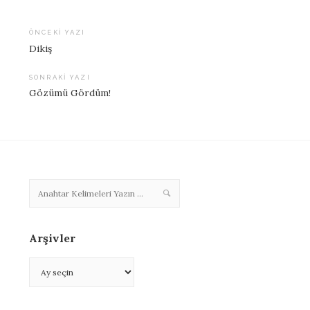
ÖNCEKI YAZI
Dikiş
Yazı
dolaşımı
SONRAKI YAZI
Gözümü Gördüm!
Arşivler
Arşivler