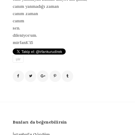
canım yanmadığı zaman
canım zaman
canım
sen.
dileniyorum.
mirfanK’15
şiir
Bunları da beğenebilirsin
İstanbul’u Gördüm