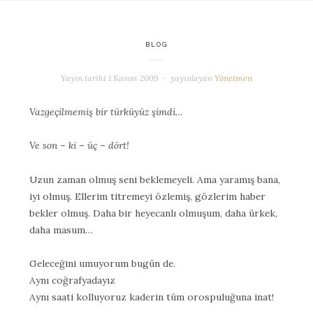
BLOG
Yayın tarihi
1 Kasım 2009
yayınlayan
Yönetmen
Vazgeçilmemiş bir türküyüz şimdi…
Ve son – ki – üç – dört!
Uzun zaman olmuş seni beklemeyeli. Ama yaramış bana,
iyi olmuş. Ellerim titremeyi özlemiş, gözlerim haber
bekler olmuş. Daha bir heyecanlı olmuşum, daha ürkek,
daha masum…
Geleceğini umuyorum bugün de.
Aynı coğrafyadayız
Aynı saati kolluyoruz kaderin tüm orospuluğuna inat!