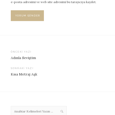
e-posta adresimi ve web site adresimi bu tarayıcıya kaydet.
ÖNCEKI YAZI
Adınla Seviştim
Yazı
dolaşımı
SONRAKI YAZI
Kısa Metraj Aşk