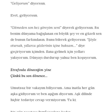
“Geliyorum”
diyorsun.
Evet, geliyorsun.
“Gitmeden son kez göreyim seni”
diyerek geliyorsun. Bu
benim dünyama bağışlanan en büyük şey ve en güzeli sen
de bunun farkındasın. Bunu bilerek geliyorsun.
“Şöyle
otursak, yıllarca gözlerinin içine baksam…”
diye
geçiriyorum içimden. Sana gelmek için yolları
yakıyorum. Dünyayı durdurup yalnız ben koşuyorum.
Etrafında döneceğim yine
Çünkü bu son dönence…
Umutsuz bir vakayım biliyorum. Ama inatla her gün
aşka gidiyorum ve ben aşığım diyorum. Aşk dilinde
hiçbir tedaviye cevap vermiyorum. Ta ki;
Bir gün reçeteye
“sen”
yazılana kadar.