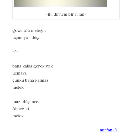
-iki dirhem bir irfan-
gözü ölü meleğin,
uçamıyor düş.
-2-
bana kalsa gerek yok
uçmaya
çünkü bana kalmaz
melek.
mazi düşünce.
ölmez ki
melek.
mirfanK’13