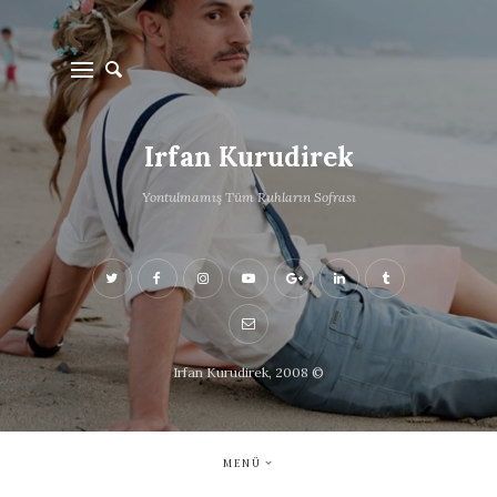
Irfan Kurudirek
Yontulmamış Tüm Ruhların Sofrası
Irfan Kurudirek, 2008 ©
MENÜ