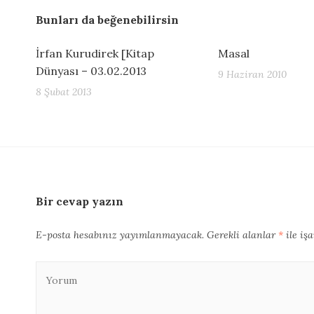
Bunları da beğenebilirsin
İrfan Kurudirek [Kitap
Masal
Dünyası – 03.02.2013
9 Haziran 2010
8 Şubat 2013
Bir cevap yazın
E-posta hesabınız yayımlanmayacak.
Gerekli alanlar
*
ile iş