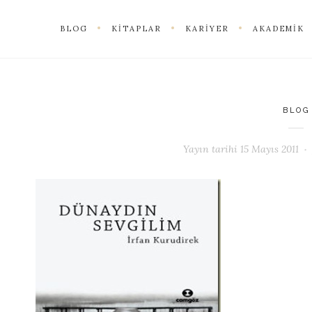
BLOG
KITAPLAR
KARIYER
AKADEMIK
BLOG
Yayın tarihi
15 Mayıs 2011