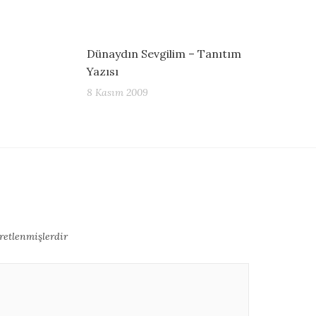
Dünaydın Sevgilim – Tanıtım
Yazısı
8 Kasım 2009
aretlenmişlerdir