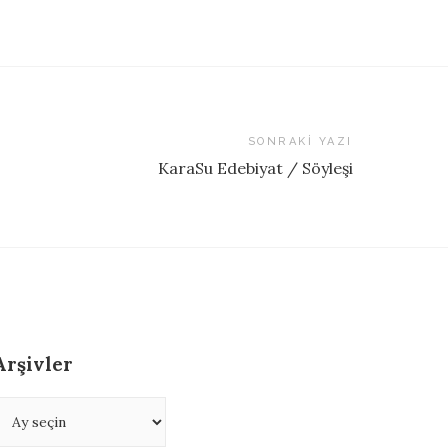
SONRAKI YAZI
KaraSu Edebiyat / Söyleşi
Arşivler
rşivler