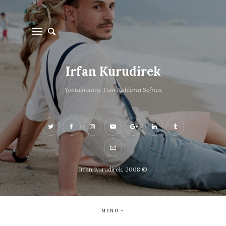
Irfan Kurudirek
Yontulmamış Tüm Ruhların Sofrası
Irfan Kurudirek, 2008 ©
MENÜ