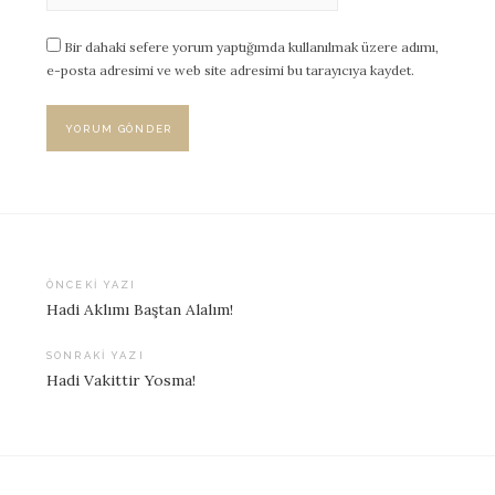
Bir dahaki sefere yorum yaptığımda kullanılmak üzere adımı,
e-posta adresimi ve web site adresimi bu tarayıcıya kaydet.
ÖNCEKI YAZI
Hadi Aklımı Baştan Alalım!
Yazı
dolaşımı
SONRAKI YAZI
Hadi Vakittir Yosma!