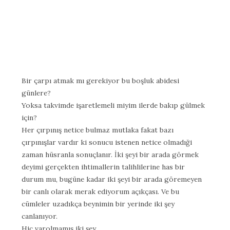
Bir çarpı atmak mı gerekiyor bu boşluk abidesi
günlere?
Yoksa takvimde işaretlemeli miyim ilerde bakıp gülmek
için?
Her çırpınış netice bulmaz mutlaka fakat bazı
çırpınışlar vardır ki sonucu istenen netice olmadıği
zaman hüsranla sonuçlanır. İki şeyi bir arada görmek
deyimi gerçekten ihtimallerin talihlilerine has bir
durum mu, bugüne kadar iki şeyi bir arada göremeyen
bir canlı olarak merak ediyorum açıkçası. Ve bu
cümleler uzadıkça beynimin bir yerinde iki şey
canlanıyor.
Hiç varolmamış iki şey.