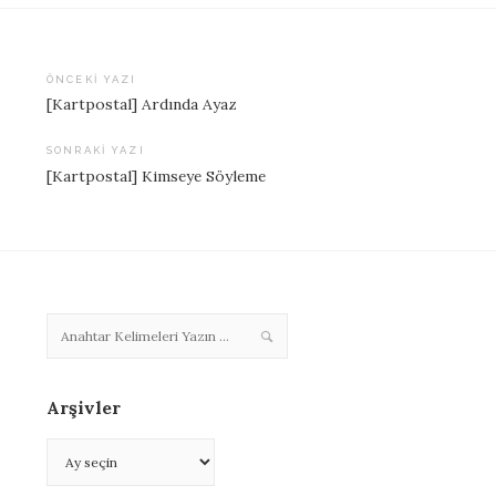
ÖNCEKI YAZI
[Kartpostal] Ardında Ayaz
Yazı
dolaşımı
SONRAKI YAZI
[Kartpostal] Kimseye Söyleme
Arşivler
Arşivler