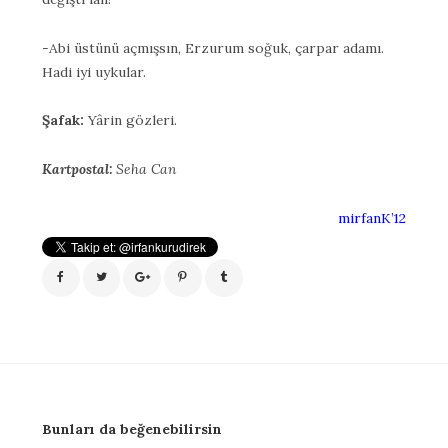
-Abi üstünü açmışsın, Erzurum soğuk, çarpar adamı.
Hadi iyi uykular.
Şafak:
Yârin gözleri.
Kartpostal:
Seha Can
mirfanK’12
Bunları da beğenebilirsin