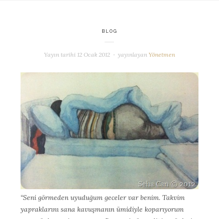
BLOG
Yayın tarihi
12 Ocak 2012
yayınlayan
Yönetmen
“Seni görmeden uyuduğum geceler var benim. Takvim
yapraklarını sana kavuşmanın ümidiyle koparıyorum