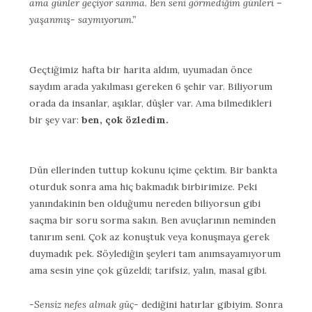
ama günler geçiyor sanma. Ben seni görmediğim günleri –
yaşanmış- saymıyorum.”
Geçtiğimiz hafta bir harita aldım, uyumadan önce
saydım arada yakılması gereken 6 şehir var. Biliyorum
orada da insanlar, aşıklar, düşler var. Ama bilmedikleri
bir şey var:
ben, çok özledim.
Dün ellerinden tuttup kokunu içime çektim. Bir bankta
oturduk sonra ama hiç bakmadık birbirimize. Peki
yanındakinin ben olduğumu nereden biliyorsun gibi
saçma bir soru sorma sakın. Ben avuçlarının neminden
tanırım seni. Çok az konuştuk veya konuşmaya gerek
duymadık pek. Söylediğin şeyleri tam anımsayamıyorum
ama sesin yine çok güzeldi; tarifsiz, yalın, masal gibi.
-Sensiz nefes almak güç-
dediğini hatırlar gibiyim. Sonra