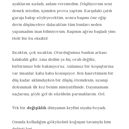
ayaklarım sızladı, anlam veremedim. Düşlüyorum seni
demek istedim, içimden prova yaptım. Karşıdaki çatılı
garaja bakıp söyleyecektim, sonra başımı öne eğip
derin düşüncelere dalacaktım tüm bunları neden
yapamadım inan bilmiyorum. Başımın ağrısı başladı yine.
Heh! Bir bu eksikti!
Sıcaktın, çok sıcaktın. Oturduğumuz bankın arkası
kalabalık gibi. Ama dedim ya hiç oralı değiliz,
birbirimize bile bakmıyoruz. Anlamsız bir koşuşturma
var insanlar kaba kaba konuşuyor. Sen hasretimsin bir
düş kadar aklımdayken bir düşüş ötemdesin, uzanıp
dokunmak ilk kez benim inisiyatifimde. Dayanamam
saçlarına, şöyle gel de süzülsün parmaklarım. Gel.
Tek bir
değişiklik
dünyamın keyfini siyaha boyadı.
Onunla kolladığım gökyüzünü koğuşun tavanıyla kim
değişti lan!