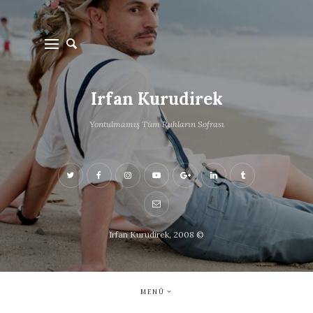
Irfan Kurudirek
Yontulmamış Tüm Ruhların Sofrası
Irfan Kurudirek, 2008 ©
MENÜ