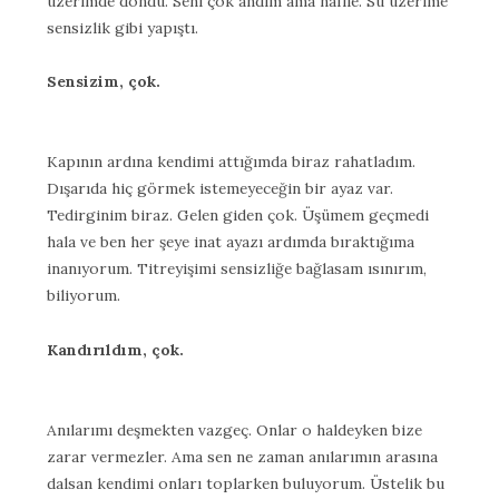
üzerimde dondu. Seni çok andım ama nafile. Su üzerime
sensizlik gibi yapıştı.
Sensizim, çok.
Kapının ardına kendimi attığımda biraz rahatladım.
Dışarıda hiç görmek istemeyeceğin bir ayaz var.
Tedirginim biraz. Gelen giden çok. Üşümem geçmedi
hala ve ben her şeye inat ayazı ardımda bıraktığıma
inanıyorum. Titreyişimi sensizliğe bağlasam ısınırım,
biliyorum.
Kandırıldım, çok.
Anılarımı deşmekten vazgeç. Onlar o haldeyken bize
zarar vermezler. Ama sen ne zaman anılarımın arasına
dalsan kendimi onları toplarken buluyorum. Üstelik bu