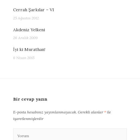
Cerrah Şarkılar – VI
25 Ağustos 2012
Akdeniz Yelkeni
26 Aralık 2009
İyi ki Murathan!
6 Nisan 2015
Bir cevap yazın
E-posta hesabınız yayımlanmayacak.
Gerekli alanlar
*
ile
işaretlenmişlerdir