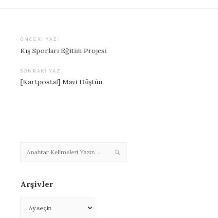
ÖNCEKI YAZI
Kış Sporları Eğitim Projesi
Yazı
dolaşımı
SONRAKI YAZI
[Kartpostal] Mavi Düştün
Arşivler
Arşivler