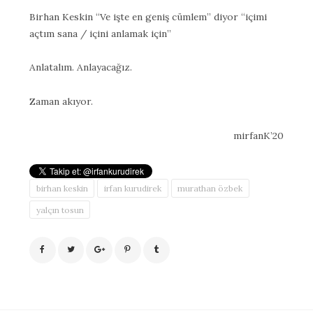
Birhan Keskin “Ve işte en geniş cümlem” diyor “içimi
açtım sana / içini anlamak için”
Anlatalım. Anlayacağız.
Zaman akıyor.
mirfanK’20
birhan keskin
irfan kurudirek
murathan özbek
yalçın tosun