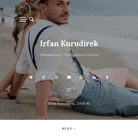
Irfan Kurudirek
Yontulmamış Tüm Ruhların Sofrası
Irfan Kurudirek, 2008 ©
MENÜ