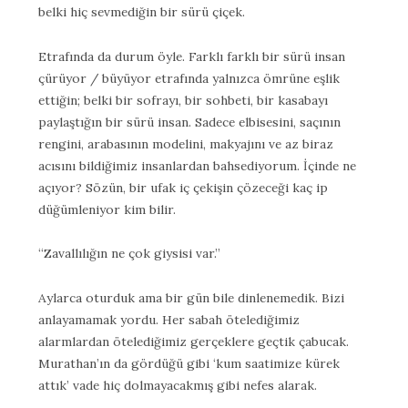
belki hiç sevmediğin bir sürü çiçek.
Etrafında da durum öyle. Farklı farklı bir sürü insan
çürüyor / büyüyor etrafında yalnızca ömrüne eşlik
ettiğin; belki bir sofrayı, bir sohbeti, bir kasabayı
paylaştığın bir sürü insan. Sadece elbisesini, saçının
rengini, arabasının modelini, makyajını ve az biraz
acısını bildiğimiz insanlardan bahsediyorum. İçinde ne
açıyor? Sözün, bir ufak iç çekişin çözeceği kaç ip
düğümleniyor kim bilir.
“Zavallılığın ne çok giysisi var.”
Aylarca oturduk ama bir gün bile dinlenemedik. Bizi
anlayamamak yordu. Her sabah ötelediğimiz
alarmlardan ötelediğimiz gerçeklere geçtik çabucak.
Murathan’ın da gördüğü gibi ‘kum saatimize kürek
attık’ vade hiç dolmayacakmış gibi nefes alarak.