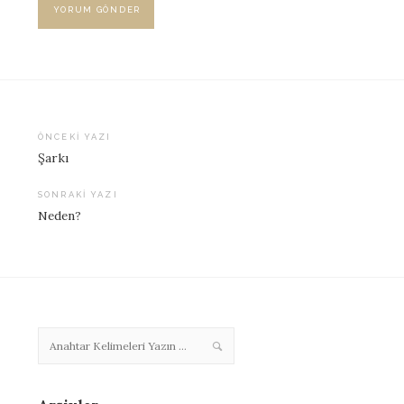
ÖNCEKI YAZI
Şarkı
Yazı
dolaşımı
SONRAKI YAZI
Neden?