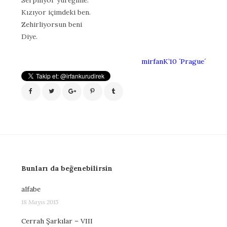
Kızıyor içimdeki ben.
Zehirliyorsun beni
Diye.
mirfanK’10 ´Prague´
Bunları da beğenebilirsin
alfabe
18 Mayıs 2015
Cerrah Şarkılar – VIII