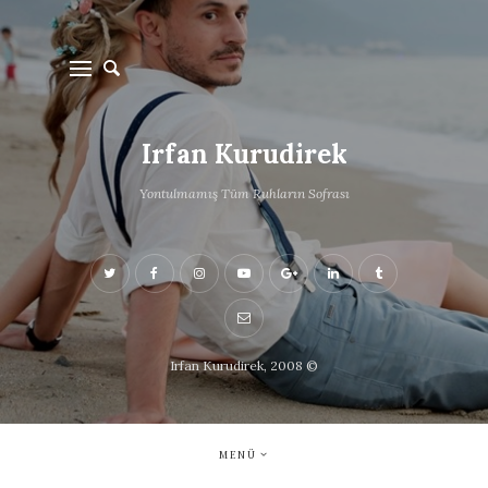
Irfan Kurudirek
Yontulmamış Tüm Ruhların Sofrası
Irfan Kurudirek, 2008 ©
MENÜ