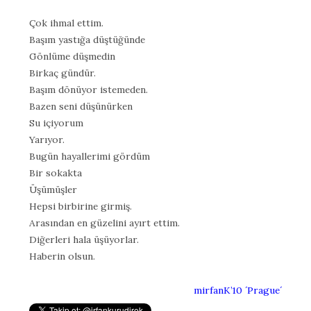
Çok ihmal ettim.
Başım yastığa düştüğünde
Gönlüme düşmedin
Birkaç gündür.
Başım dönüyor istemeden.
Bazen seni düşünürken
Su içiyorum
Yarıyor.
Bugün hayallerimi gördüm
Bir sokakta
Üşümüşler
Hepsi birbirine girmiş.
Arasından en güzelini ayırt ettim.
Diğerleri hala üşüyorlar.
Haberin olsun.
mirfanK’10 ´Prague´