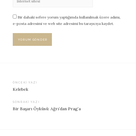
Bir dahaki sefere yorum yaptığımda kullanılmak üzere adımı,
e-posta adresimi ve web site adresimi bu tarayıcıya kaydet.
ÖNCEKI YAZI
Kelebek
Yazı
dolaşımı
SONRAKI YAZI
Bir Başarı Öyküsü: Ağrı’dan Prag’a