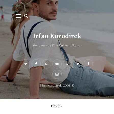
Irfan Kurudirek
Yontulmamış Tüm Ruhların Sofrası
Irfan Kurudirek, 2008 ©
MENÜ