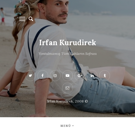
Irfan Kurudirek
Yontulmamış Tüm Ruhların Sofrası
Irfan Kurudirek, 2008 ©
MENÜ