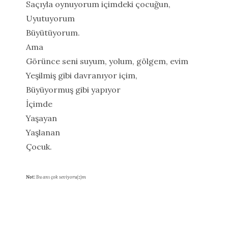
Saçıyla oynuyorum içimdeki çocuğun,
Uyutuyorum
Büyütüyorum.
Ama
Görünce seni suyum, yolum, gölgem, evim
Yeşilmiş gibi davranıyor içim,
Büyüyormuş gibi yapıyor
İçimde
Yaşayan
Yaşlanan
Çocuk.
Not:
Bu anı çok seviyoru(z)m