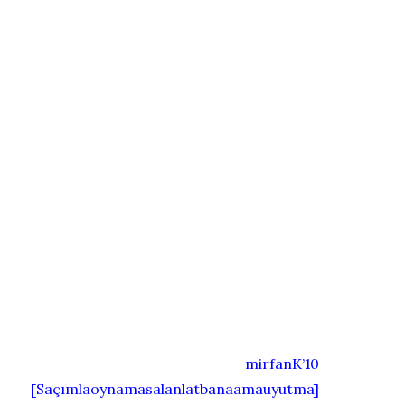
mirfanK’10
[Saçımlaoynamasalanlatbanaamauyutma]