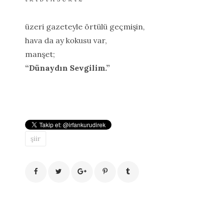
üzeri gazeteyle örtülü geçmişin,
hava da ay kokusu var,
manşet;
“Dünaydın Sevgilim.”
şiir