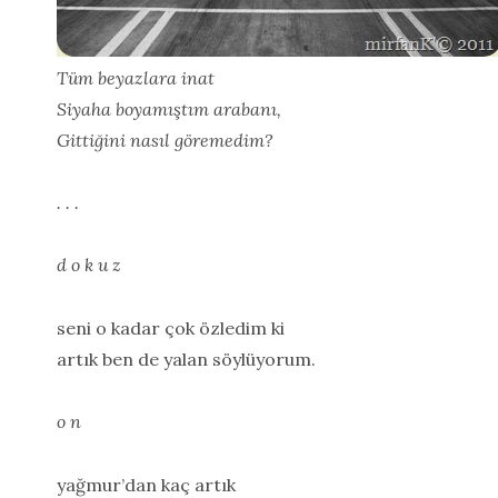
Tüm beyazlara inat
Siyaha boyamıştım arabanı,
Gittiğini nasıl göremedim?
. . .
d o k u z
seni o kadar çok özledim ki
artık ben de yalan söylüyorum.
o n
yağmur’dan kaç artık