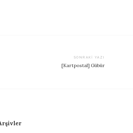
SONRAKI YAZI
[Kartpostal] Gübür
Arşivler