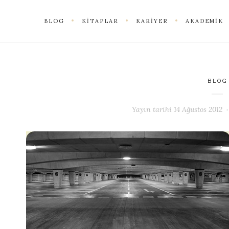
BLOG
KITAPLAR
KARIYER
AKADEMIK
BLOG
Yayın tarihi
14 Ağustos 2012