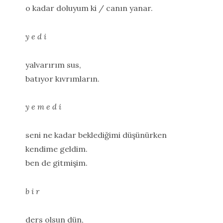
o kadar doluyum ki / canın yanar.
y e d i
yalvarırım sus,
batıyor kıvrımların.
y e m e d i
seni ne kadar beklediğimi düşünürken
kendime geldim.
ben de gitmişim.
b i r
ders olsun dün,