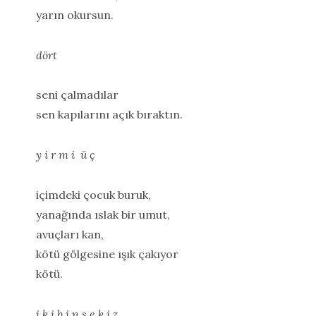
yarın okursun.
dört
seni çalmadılar
sen kapılarını açık bıraktın.
y i r m i ü ç
içimdeki çocuk buruk,
yanağında ıslak bir umut,
avuçları kan,
kötü gölgesine ışık çakıyor
kötü.
i k i b i n s e k i z