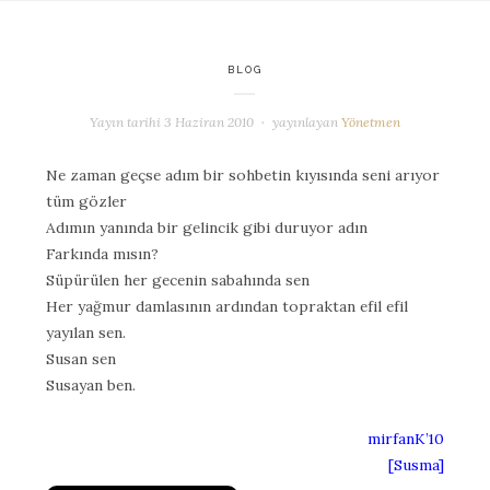
BLOG
Yayın tarihi
3 Haziran 2010
yayınlayan
Yönetmen
Ne zaman geçse adım bir sohbetin kıyısında seni arıyor
tüm gözler
Adımın yanında bir gelincik gibi duruyor adın
Farkında mısın?
Süpürülen her gecenin sabahında sen
Her yağmur damlasının ardından topraktan efil efil
yayılan sen.
Susan sen
Susayan ben.
mirfanK’10
[Susma]