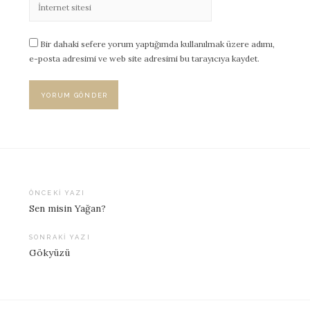
Bir dahaki sefere yorum yaptığımda kullanılmak üzere adımı,
e-posta adresimi ve web site adresimi bu tarayıcıya kaydet.
ÖNCEKI YAZI
Sen misin Yağan?
Yazı
dolaşımı
SONRAKI YAZI
Gökyüzü