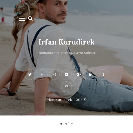
Irfan Kurudirek
Yontulmamış Tüm Ruhların Sofrası
Irfan Kurudirek, 2008 ©
MENÜ