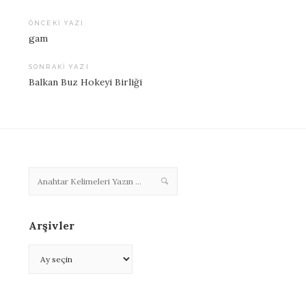
ÖNCEKI YAZI
gam
Yazı
dolaşımı
SONRAKI YAZI
Balkan Buz Hokeyi Birliği
Arşivler
Arşivler