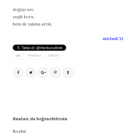
doğayı sev,
yeşili koru,
beni de yakma artık.
mirfanK’13
şiir
unutma
yakma
Bunları da beğenebilirsin
Bozkır