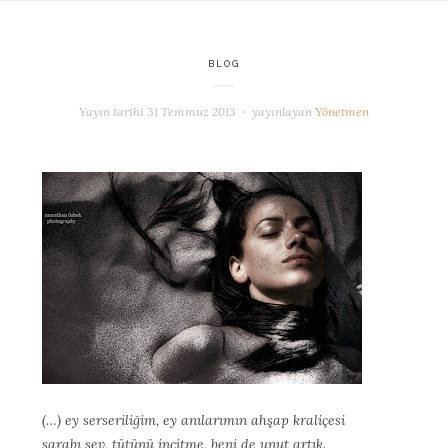
BLOG
Yayın tarihi
31 Temmuz 2013
yayınlayan
Yönetmen
(…) ey serseriliğim, ey anılarımın ahşap kraliçesi
şarabı sev, tütünü incitme, beni de unut artık.