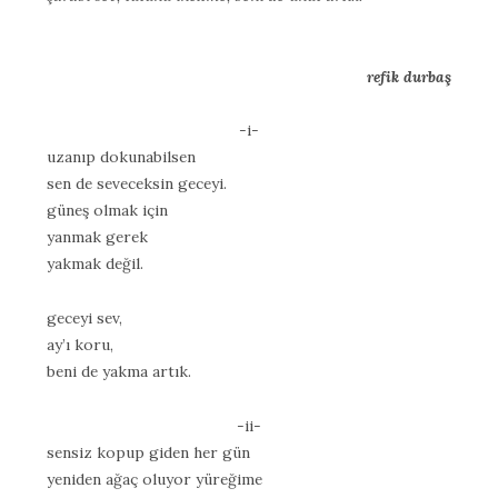
refik durbaş
-i-
uzanıp dokunabilsen
sen de seveceksin geceyi.
güneş olmak için
yanmak gerek
yakmak değil.
geceyi sev,
ay’ı koru,
beni de yakma artık.
-ii-
sensiz kopup giden her gün
yeniden ağaç oluyor yüreğime