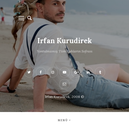
Irfan Kurudirek
Yontulmamış Tüm Ruhların Sofrası
Irfan Kurudirek, 2008 ©
MENÜ